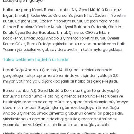
koduyla işlem görüyor.
Halka arz gong töreni; Borsa İstanbul A.Ş. Genel Müdürü Korkmaz
Ergun, Limak Şirketler Grubu Onursal Başkanı Nihat Özdemir, Yönetim
Kurulu Başkanı Ebru Özdemir, Yönetim Kurulu Başkan Yardımcısı
Serhan Bacaksız, Yönetim Kurulu Üyesi Batuhan Özdemir, Yönetim
Kurulu Üyesi Serdar Bacaksız, Limak Çimento CEO’su Erkam
Kocakerim, Limak Doğu Anadolu Çimento Yönetim Kurulu Üyeleri
Kerem Güzel, Burak Erdoğan, şirketin halka arzına aracılık eden Halk
Yatırım yöneticileri ve çok sayıda davetlinin katılımıyla gerçekleşti.
Talep beklenen hedefin üstünde
Limak Doğu Anadolu Çimento, 14-16 Şubat tarihleri arasında
gerçekleşen talep toplama döneminde yurt içinden yaklaşık 3,3
milyon yatırımcıya ulaşarak başarılı bir halka arz gerçekleştirdi.
Borsa İstanbul A.Ş. Genel Müdürü Korkmaz Ergun törende yaptığı
konuşmasında “Limak Holding, çimento sektöründeki tecrübesi ve
birikimiyle, modern ve entegre üretim yapan fabrikalarıyla büyümeye
devam etmektedir. Bugün işlem görmeye başlayan Limak Doğu
Anadolu Çimento, Limak Çimento grubunun önemli bir parçasıdır.
Şirketimiz halka arzdan elde ettiği gelir ile çimento sektöründeki
yatırımlarının ve büyümesinin finansmanını sağlayacaktır.
Şirketin büyümesinin finansmanını Sermaye Piyasaları yoluyla