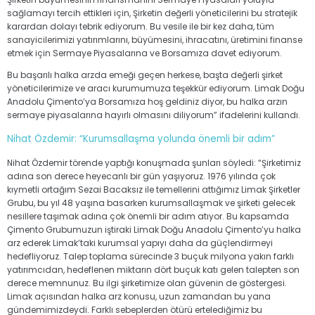
sağlamayı tercih ettikleri için, Şirketin değerli yöneticilerini bu stratejik
karardan dolayı tebrik ediyorum. Bu vesile ile bir kez daha, tüm
sanayicilerimizi yatırımlarını, büyümesini, ihracatını, üretimini finanse
etmek için Sermaye Piyasalarına ve Borsamıza davet ediyorum.
Bu başarılı halka arzda emeği geçen herkese, başta değerli şirket
yöneticilerimize ve aracı kurumumuza teşekkür ediyorum. Limak Doğu
Anadolu Çimento’ya Borsamıza hoş geldiniz diyor, bu halka arzın
sermaye piyasalarına hayırlı olmasını diliyorum” ifadelerini kullandı.
Nihat Özdemir: “Kurumsallaşma yolunda önemli bir adım”
Nihat Özdemir törende yaptığı konuşmada şunları söyledi: “Şirketimiz
adına son derece heyecanlı bir gün yaşıyoruz. 1976 yılında çok
kıymetli ortağım Sezai Bacaksız ile temellerini attığımız Limak Şirketler
Grubu, bu yıl 48 yaşına basarken kurumsallaşmak ve şirketi gelecek
nesillere taşımak adına çok önemli bir adım atıyor. Bu kapsamda
Çimento Grubumuzun iştiraki Limak Doğu Anadolu Çimento’yu halka
arz ederek Limak’taki kurumsal yapıyı daha da güçlendirmeyi
hedefliyoruz. Talep toplama sürecinde 3 buçuk milyona yakın farklı
yatırımcıdan, hedeflenen miktarın dört buçuk katı gelen talepten son
derece memnunuz. Bu ilgi şirketimize olan güvenin de göstergesi.
Limak açısından halka arz konusu, uzun zamandan bu yana
gündemimizdeydi. Farklı sebeplerden ötürü ertelediğimiz bu