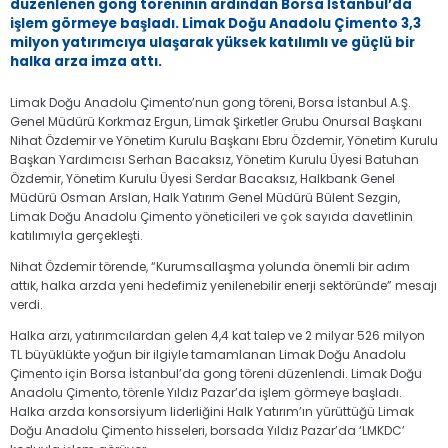
düzenlenen gong töreninin ardından Borsa İstanbul’da
işlem görmeye başladı. Limak Doğu Anadolu Çimento 3,3
milyon yatırımcıya ulaşarak yüksek katılımlı ve güçlü bir
halka arza imza attı.
Limak Doğu Anadolu Çimento’nun gong töreni, Borsa İstanbul A.Ş.
Genel Müdürü Korkmaz Ergun, Limak Şirketler Grubu Onursal Başkanı
Nihat Özdemir ve Yönetim Kurulu Başkanı Ebru Özdemir, Yönetim Kurulu
Başkan Yardımcısı Serhan Bacaksız, Yönetim Kurulu Üyesi Batuhan
Özdemir, Yönetim Kurulu Üyesi Serdar Bacaksız, Halkbank Genel
Müdürü Osman Arslan, Halk Yatırım Genel Müdürü Bülent Sezgin,
Limak Doğu Anadolu Çimento yöneticileri ve çok sayıda davetlinin
katılımıyla gerçekleşti.
Nihat Özdemir törende, “Kurumsallaşma yolunda önemli bir adım
attık, halka arzda yeni hedefimiz yenilenebilir enerji sektöründe” mesajı
verdi.
Halka arzı, yatırımcılardan gelen 4,4 kat talep ve 2 milyar 526 milyon
TL büyüklükte yoğun bir ilgiyle tamamlanan Limak Doğu Anadolu
Çimento için Borsa İstanbul’da gong töreni düzenlendi. Limak Doğu
Anadolu Çimento, törenle Yıldız Pazar’da işlem görmeye başladı.
Halka arzda konsorsiyum liderliğini Halk Yatırım’ın yürüttüğü Limak
Doğu Anadolu Çimento hisseleri, borsada Yıldız Pazar’da ‘LMKDC’