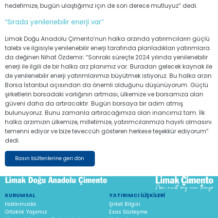
hedefimize, bugün ulaştığımız için de son derece mutluyuz” dedi.
“Sırada yenilenebilir enerji var”
Limak Doğu Anadolu Çimento’nun halka arzında yatırımcıların güçlü
talebi ve ilgisiyle yenilenebilir enerji tarafında planladıkları yatırımlara
da değinen Nihat Özdemir; “Sonraki süreçte 2024 yılında yenilenebilir
enerji ile ilgili de bir halka arz planımız var. Buradan gelecek kaynak ile
de yenilenebilir enerji yatırımlarımızı büyütmek istiyoruz. Bu halka arzın
Borsa İstanbul açısından da önemli olduğunu düşünüyorum. Güçlü
şirketlerin borsadaki varlığının artması, ülkemize ve borsamıza olan
güveni daha da artıracaktır. Bugün borsaya bir adım atmış
bulunuyoruz. Bunu zamanla artıracağımıza olan inancımız tam. İlk
halka arzımızın ülkemize, milletimize, yatırımcılarımıza hayırlı olmasını
temenni ediyor ve bize teveccüh gösteren herkese teşekkür ediyorum”
dedi.
Basın bültenlerine geri dön
KURUMSAL
YATIRIMCI İLIŞKILERI
Hakkımızda
Şirket Bilgisi
Ortaklık Yapımız
Esas Sözleşme