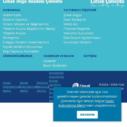
KURUMSAL
YATIRIMCI İLIŞKILERI
Hakkımızda
Şirket Bilgisi
Ortaklık Yapımız
Esas Sözleşme
Vizyon, Misyon ve Değerlerimiz
Halka Arz
Yönetim Kurulu Başkanı’nın Mesajı
Finansal Raporlar
Yönetim Kurulu
Yatırımcı Sunumları
Tarihçemiz
Özel Durum Açıklamaları
Entegre Yönetim Sistemlerimiz
Kurumsal Yönetim
Kişisel Verilerin Korunması
Bilgi Toplumu Hizmetleri
SÜRDÜRÜLEBILIRLIK
HABERLER VE BASIN
İLETIŞIM
Haberler
Basın Bültenleri
Kameralar
Aracılığıyla
Kişisel
Çerez
Genel
İlgili Kişi
Verilerin
© 2024 - 2026 TÜM
Aydınlatma
|
Aydınlatma
|
Başvuru
|
İşlenmesine
HAKLARI SAKLIDIR.
Metni
Metni
Formu
İnternet sitemizde açık rıza
İlişkin
gerektirmeyen çerezler kullanılmaktadır.
Aydınlatma
Metni
Çerezlerle ilgili detaylı bilgiye
Çerez
Aydınlatma Metni
'nden ulaşabilirsiniz.
OKUDUM