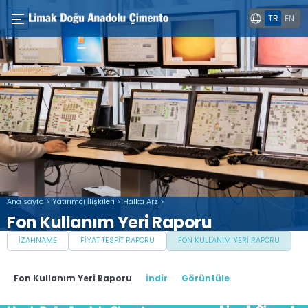
TR
EN
Ana sayfa
>
Yatırımcı İlişkileri
>
Halka Arz
>
Fon Kullanım Yeri Raporu
İZAHNAME
FIYAT TESPIT RAPORU
FON KULLANIM YERI RAPORU
Fon Kullanım Yeri Raporu
İndir
Görüntüle