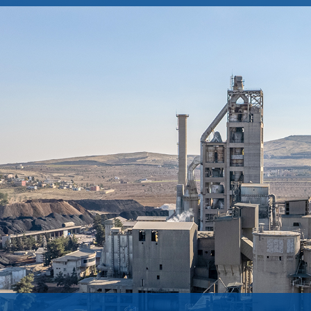
Yönetim Kurulu Başkanı’nın Mesajı
FINANSAL RAPORLAR
Yönetim Kurulu
Faaliyet Raporları
lerimiz
Tarihçemiz
Mali Tablolar ve Dipnotları