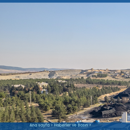
Şirket Bilgisi
Hakkımızda
Esas Sözleşme
Ortaklık Yapımız
Halka Arz
Vizyon, Misyon ve Değer
Yatırımcı Sunumları
Özel Durum Açıklamaları
Ana sayfa
>
Haberler ve Basın
>