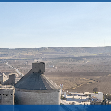
Entegre Yönetim Sistemlerimiz
KURUMSAL YÖNETIM
Kişisel Verilerin Korunması
Komiteler
Bilgi Toplumu Hizmetleri
Genel Kurul Bilgileri
Politikalar