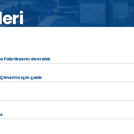
eri
 Fabrikasını devraldı
Çimento için çaldı
or