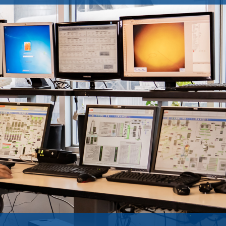
Yönetim Kurulu Başkanı’nın Mesajı
FINANSAL RAPORLAR
Yönetim Kurulu
Faaliyet Raporları
lerimiz
Tarihçemiz
Mali Tablolar ve Dipnotları