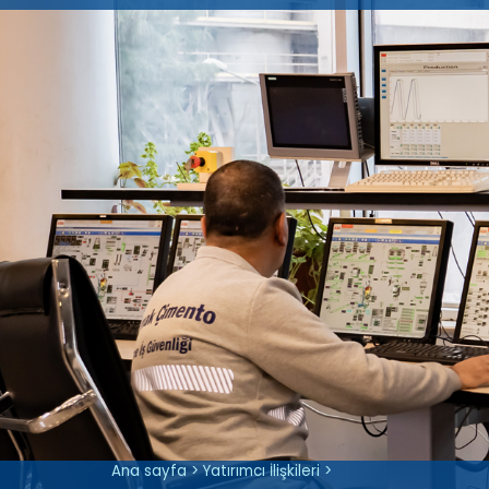
Şirket Bilgisi
Hakkımızda
Esas Sözleşme
Ortaklık Yapımız
Halka Arz
Vizyon, Misyon ve Değer
Yatırımcı Sunumları
Özel Durum Açıklamaları
Ana sayfa
>
Yatırımcı İlişkileri
>