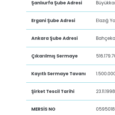
Şanlıurfa Şube Adresi
Büyükkar
Ergani Şube Adresi
Elazığ Yo
Ankara Şube Adresi
Bahçekap
Çıkarılmış Sermaye
516.179.7
Kayıtlı Sermaye Tavanı
1.500.00
Şirket Tescil Tarihi
23.11.1998
MERSİS NO
0595018