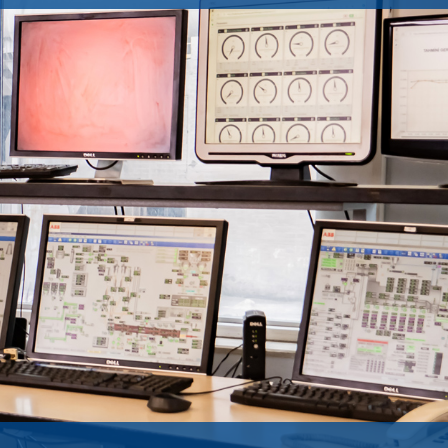
Entegre Yönetim Sistemlerimiz
KURUMSAL YÖNETIM
Kişisel Verilerin Korunması
Komiteler
Bilgi Toplumu Hizmetleri
Genel Kurul Bilgileri
Politikalar