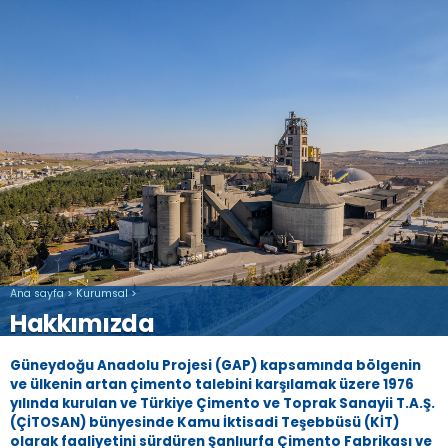
Ana sayfa
>
Kurumsal
>
Hakkımızda
Güneydoğu Anadolu Projesi (GAP) kapsamında bölgenin
ve ülkenin artan çimento talebini karşılamak üzere 1976
yılında kurulan ve Türkiye Çimento ve Toprak Sanayii T.A.Ş.
(ÇİTOSAN) bünyesinde Kamu İktisadi Teşebbüsü (KİT)
olarak faaliyetini sürdüren Şanlıurfa Çimento Fabrikası ve