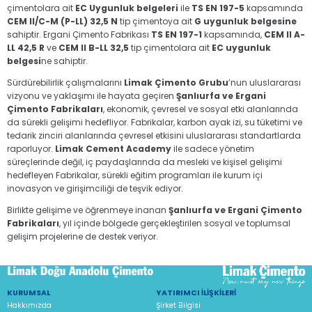
çimentolara ait
EC Uygunluk belgeleri
ile
TS EN 197-5
kapsamında
CEM II/C-M (P-LL) 32,5 N
tip çimentoya ait
G uygunluk belgesine
sahiptir. Ergani Çimento Fabrikası
TS EN 197-1
kapsamında,
CEM II A-
LL 42,5 R
ve
CEM II B-LL 32,5
tip çimentolara ait
EC uygunluk
belgesi
ne sahiptir.
Sürdürebilirlik çalışmalarını
Limak Çimento Grubu
’nun uluslararası
vizyonu ve yaklaşımı ile hayata geçiren
Şanlıurfa ve Ergani
Çimento Fabrikaları
, ekonomik, çevresel ve sosyal etki alanlarında
da sürekli gelişimi hedefliyor. Fabrikalar, karbon ayak izi, su tüketimi ve
tedarik zinciri alanlarında çevresel etkisini uluslararası standartlarda
raporluyor.
Limak Cement Academy
ile sadece yönetim
süreçlerinde değil, iç paydaşlarında da mesleki ve kişisel gelişimi
hedefleyen Fabrikalar, sürekli eğitim programları ile kurum içi
inovasyon ve girişimciliği de teşvik ediyor.
Birlikte gelişime ve öğrenmeye inanan
Şanlıurfa ve Ergani Çimento
Fabrikaları
, yıl içinde bölgede gerçekleştirilen sosyal ve toplumsal
gelişim projelerine de destek veriyor.
KURUMSAL
YATIRIMCI İLIŞKILERI
Hakkımızda
Şirket Bilgisi