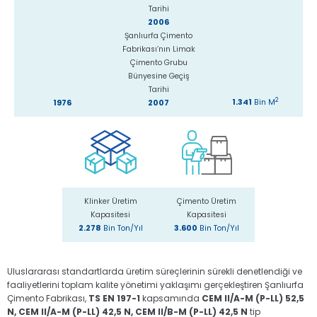
Tarihi
2006
Şanlıurfa Çimento
Fabrikası’nın Limak
Çimento Grubu
Bünyesine Geçiş
Tarihi
2
1.341
Bin M
1976
2007
Klinker Üretim
Çimento Üretim
Kapasitesi
Kapasitesi
2.278
Bin Ton/Yıl
3.600
Bin Ton/Yıl
Uluslararası standartlarda üretim süreçlerinin sürekli denetlendiği ve
faaliyetlerini toplam kalite yönetimi yaklaşımı gerçekleştiren Şanlıurfa
Çimento Fabrikası,
TS EN 197-1
kapsamında
CEM II/A-M (P-LL) 52,5
N, CEM II/A-M (P-LL) 42,5 N, CEM II/B-M (P-LL) 42,5 N
tip