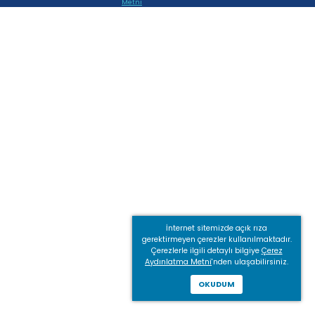
Metni
İnternet sitemizde açık rıza
gerektirmeyen çerezler kullanılmaktadır.
Çerezlerle ilgili detaylı bilgiye
Çerez
Aydınlatma Metni
'nden ulaşabilirsiniz.
OKUDUM