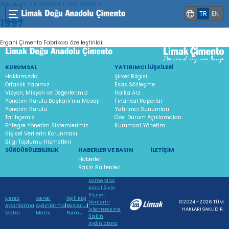
Ana sayfa
>
Kurumsal
>
Tarihçemiz
>
TR
EN
1997
Ergani Çimento Fabrikası özelleştirildi.
KURUMSAL
YATIRIMCI İLIŞKILERI
Hakkımızda
Şirket Bilgisi
Ortaklık Yapımız
Esas Sözleşme
Vizyon, Misyon ve Değerlerimiz
Halka Arz
Yönetim Kurulu Başkanı’nın Mesajı
Finansal Raporlar
Yönetim Kurulu
Yatırımcı Sunumları
Tarihçemiz
Özel Durum Açıklamaları
Entegre Yönetim Sistemlerimiz
Kurumsal Yönetim
Kişisel Verilerin Korunması
Bilgi Toplumu Hizmetleri
SÜRDÜRÜLEBILIRLIK
HABERLER VE BASIN
İLETIŞIM
Haberler
Basın Bültenleri
Kameralar
Aracılığıyla
Kişisel
Çerez
Genel
İlgili Kişi
Verilerin
© 2024 - 2026 TÜM
Aydınlatma
|
Aydınlatma
|
Başvuru
|
İşlenmesine
HAKLARI SAKLIDIR.
Metni
Metni
Formu
İlişkin
Aydınlatma