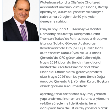
Waterhouse Londra Ofisi’nde Chartered
Accountant unvanını almıştır. Finans, strateji,
operasyon, kurumsal yönetim ve birleşme-
satın alma süreçlerinde 40 yıla yakın
deneyime sahiptir.
Kariyeri boyunca A.T. Kearney ve Monitor
Company’de Stratejik Danışman, Grant
Thornton Turkey’de Partner, Kocaer Group ve
İstanbul Sabiha Gökçen Uluslararası
Havalimanı’nda Group CFO, Turkish Bank
UK’te Yönetim Kurulu Üyesi ve CFO, Limak
Çimento’da CFO görevlerini üstlenmiştir.
Mayıs 2024 itibarıyla Limak International
Limited’de Executive Director and Chief
Financial Officer olarak görev yapmakta
olup, Mayıs 2026’dan bu yana Limak Doğu
Anadolu Çimento A.Ş. Yönetim Kurulu Başkanı
olarak görevini sürdürmektedir.
Aşardağ, farklı sektörlerde büyüme, yeniden
yapılandırma, finansman, kurumsal yönetim
ve M&A süreçlerine liderlik etmiş; hem
danışman hem de üst düzey yönetici olarak